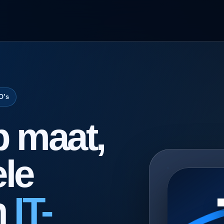
O’s
p maat,
le
n
IT-