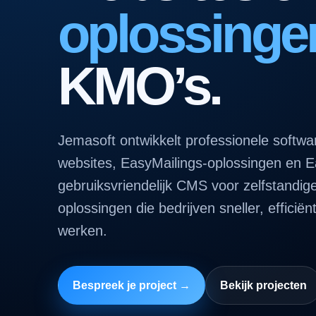
oplossinge
KMO’s.
Jemasoft ontwikkelt professionele softw
websites, EasyMailings-oplossingen en 
gebruiksvriendelijk CMS voor zelfstandig
oplossingen die bedrijven sneller, efficiën
werken.
Bespreek je project →
Bekijk projecten