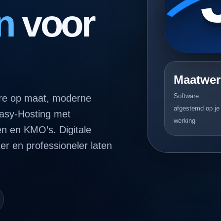
n
voor
Maatwer
Software
are op maat, moderne
afgestemd op je
Easy-Hosting met
werking
en en KMO’s. Digitale
ter en professioneler laten