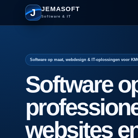
JEMASOFT
J
Software & IT
Software op maat, webdesign & IT-oplossingen voor KM
Software o
professione
websites e