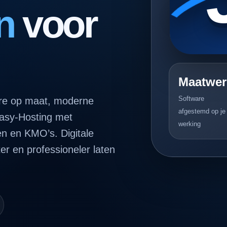
n
voor
Maatwer
Software
are op maat, moderne
afgestemd op je
Easy-Hosting met
werking
en en KMO’s. Digitale
ter en professioneler laten