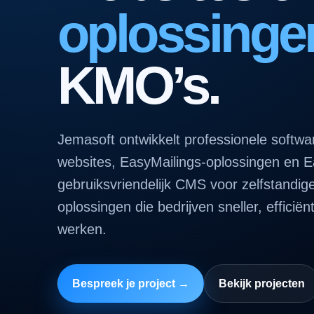
oplossinge
KMO’s.
Jemasoft ontwikkelt professionele softw
websites, EasyMailings-oplossingen en 
gebruiksvriendelijk CMS voor zelfstandig
oplossingen die bedrijven sneller, efficiën
werken.
Bespreek je project →
Bekijk projecten