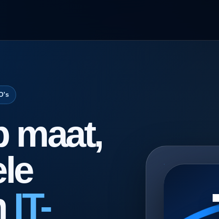
O’s
p maat,
le
n
IT-