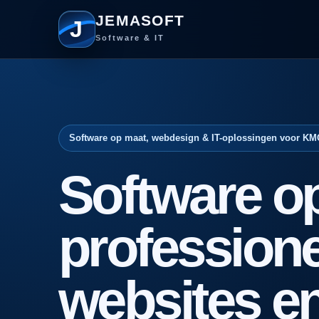
JEMASOFT
J
Software & IT
Software op maat, webdesign & IT-oplossingen voor KM
Software o
professione
websites e