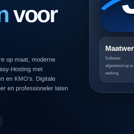
n
voor
Maatwer
Software
are op maat, moderne
afgestemd op je
Easy-Hosting met
werking
en en KMO’s. Digitale
ter en professioneler laten