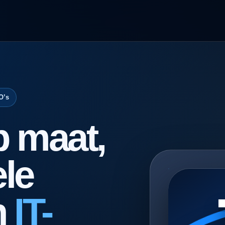
O’s
p maat,
le
n
IT-