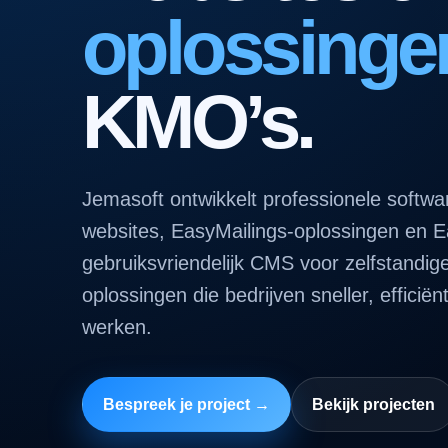
oplossinge
KMO’s.
Jemasoft ontwikkelt professionele softw
websites, EasyMailings-oplossingen en 
gebruiksvriendelijk CMS voor zelfstandig
oplossingen die bedrijven sneller, efficiën
werken.
Bespreek je project →
Bekijk projecten