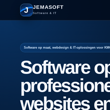
JEMASOFT
J
Software & IT
Software op maat, webdesign & IT-oplossingen voor KM
Software o
professione
websites e