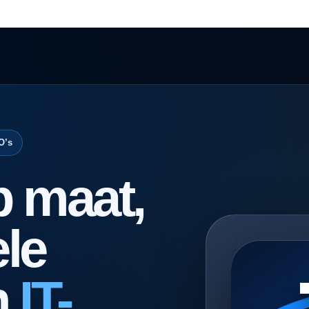
O’s
p maat,
le
n
IT-