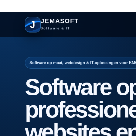
JEMASOFT
J
Software & IT
Software op maat, webdesign & IT-oplossingen voor KM
Software o
professione
websites e