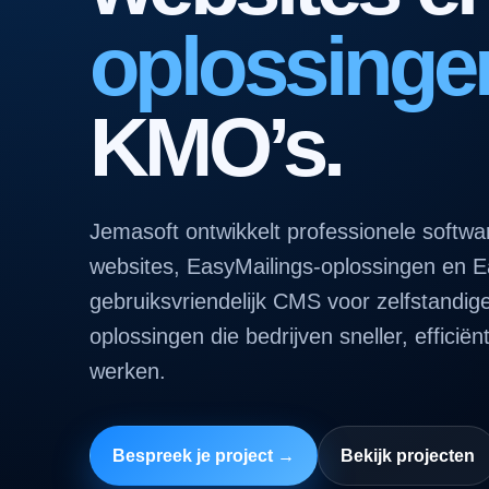
oplossinge
KMO’s.
Jemasoft ontwikkelt professionele softw
websites, EasyMailings-oplossingen en 
gebruiksvriendelijk CMS voor zelfstandig
oplossingen die bedrijven sneller, efficiën
werken.
Bespreek je project →
Bekijk projecten